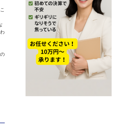
こ
な
わ
の