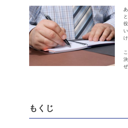
あ
と
役
い
け
こ
決
ぜ
もくじ