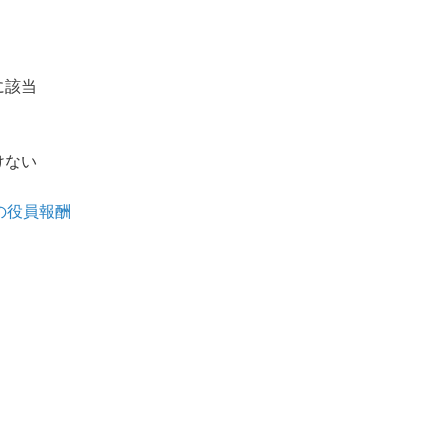
に該当
けない
の役員報酬